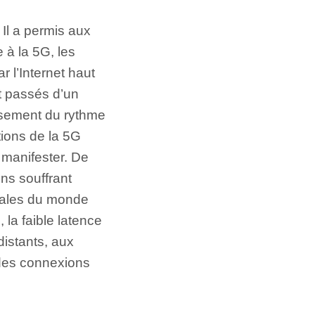
Il a permis aux
 à la 5G, les
r l’Internet haut
t passés d’un
issement du rythme
tions de la 5G
 manifester. De
ons souffrant
urales du monde
 la faible latence
istants, aux
 des connexions