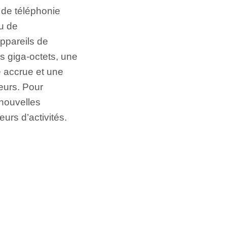
 de téléphonie
u de
ppareils de
rs giga-octets, une
té accrue et une
teurs. Pour
 nouvelles
urs d’activités.