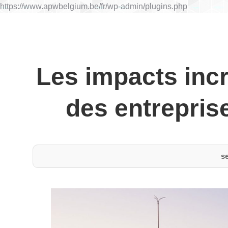
https://www.apwbelgium.be/fr/wp-admin/plugins.php
Les impacts incr
des entrepri
s