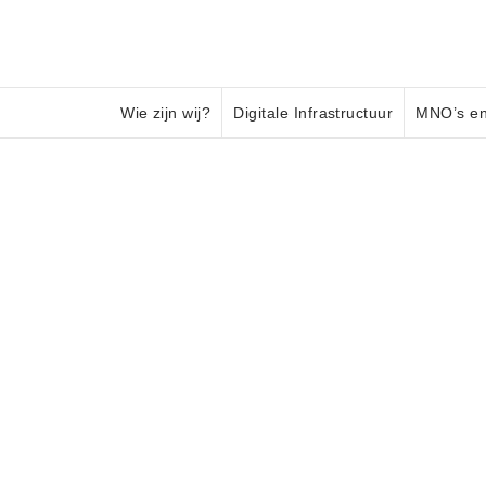
Wie zijn wij?
Digitale Infrastructuur
MNO’s en
Een Toonaangevende 
Investeringsmaatscha
Digitale Infrastructuur
Wij zijn gespecialiseerd in de acquisitie en het beh