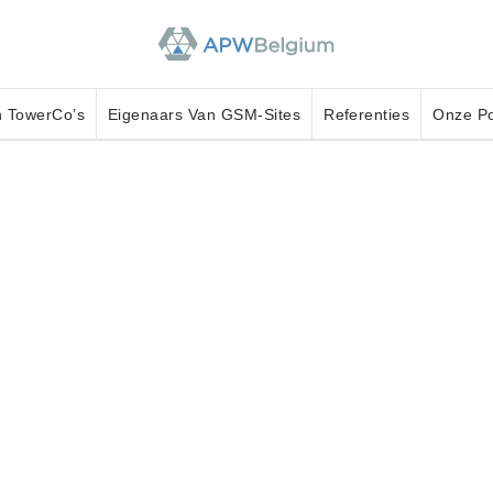
 TowerCo’s
Eigenaars Van GSM-Sites
Referenties
Onze Po
Wereldwijde
ppij In Telecom En
eer van kritieke digitale infrastructuur. Ons