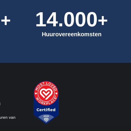
0
14.000
+
+
Huurovereenkomsten
t
uren van