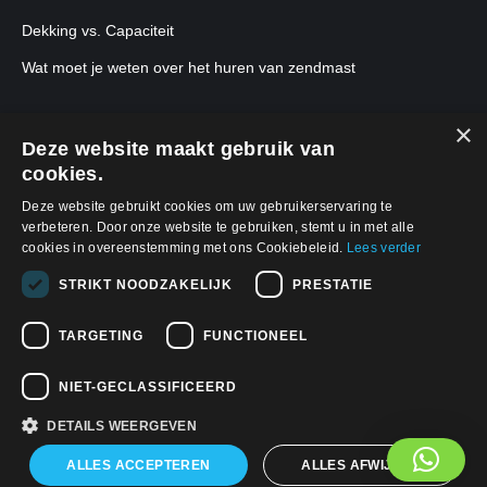
Dekking vs. Capaciteit
Wat moet je weten over het huren van zendmast
×
Deze website maakt gebruik van
cookies.
Deze website gebruikt cookies om uw gebruikerservaring te
verbeteren. Door onze website te gebruiken, stemt u in met alle
cookies in overeenstemming met ons Cookiebeleid.
Lees verder
STRIKT NOODZAKELIJK
PRESTATIE
TARGETING
FUNCTIONEEL
© 2026, APWireless Belgium BVBA
Privacybeleid
NIET-GECLASSIFICEERD
DETAILS WEERGEVEN
Find us on:
Facebook
Linkedin
YouTube
ALLES ACCEPTEREN
ALLES AFWIJZEN