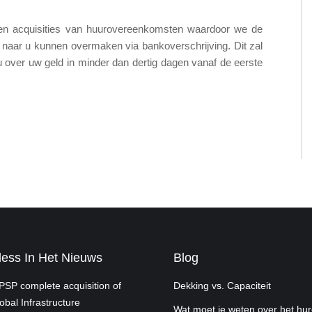
den acquisities van huurovereenkomsten waardoor we de
jk naar u kunnen overmaken via bankoverschrijving. Dit zal
t u over uw geld in minder dan dertig dagen vanaf de eerste
ess In Het Nieuws
Blog
SP complete acquisition of
Dekking vs. Capaciteit
obal Infrastructure
Wat moet je weten over het hu