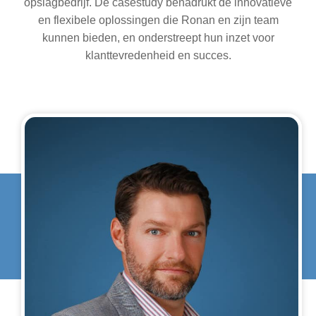
opslagbedrijf. De casestudy benadrukt de innovatieve
en flexibele oplossingen die Ronan en zijn team
kunnen bieden, en onderstreept hun inzet voor
klanttevredenheid en succes.