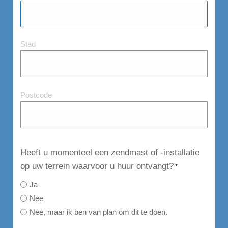
Stad
Stad
en
Postcode
Postcode
Heeft u momenteel een zendmast of -installatie
op uw terrein waarvoor u huur ontvangt?
*
Ja
Nee
Nee, maar ik ben van plan om dit te doen.