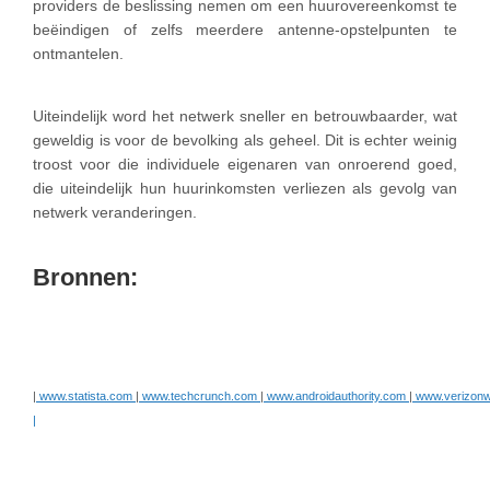
providers de beslissing nemen om een huurovereenkomst te
beëindigen of zelfs meerdere antenne-opstelpunten te
ontmantelen.
Uiteindelijk word het netwerk sneller en betrouwbaarder, wat
geweldig is voor de bevolking als geheel. Dit is echter weinig
troost voor die individuele eigenaren van onroerend goed,
die uiteindelijk hun huurinkomsten verliezen als gevolg van
netwerk veranderingen.
Bronnen:
|
www.statista.com
|
www.techcrunch.com
|
www.androidauthority.com
|
www.verizonw
|