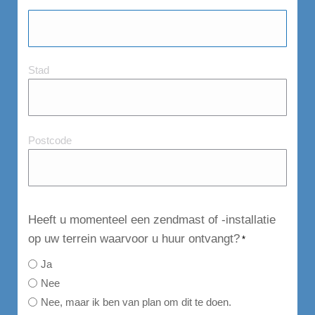
Stad
Stad
en
Postcode
Postcode
Heeft u momenteel een zendmast of -installatie
op uw terrein waarvoor u huur ontvangt?
*
Ja
Nee
Nee, maar ik ben van plan om dit te doen.