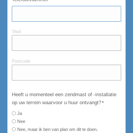
Stad
Stad
en
Postcode
Postcode
Heeft u momenteel een zendmast of -installatie
op uw terrein waarvoor u huur ontvangt?
*
Ja
Nee
Nee, maar ik ben van plan om dit te doen.