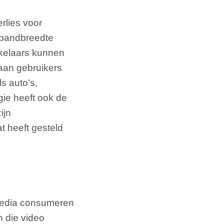
rlies voor
 bandbreedte
kkelaars kunnen
aan gebruikers
s auto’s,
ie heeft ook de
ijn
t heeft gesteld
 media consumeren
n die video