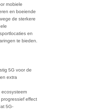
oor mobiele
ceren en boeiende
wege de sterkere
uele
portlocaties en
aringen te bieden.
stig 5G voor de
een extra
le ecosysteem
progressief effect
dat 5G-