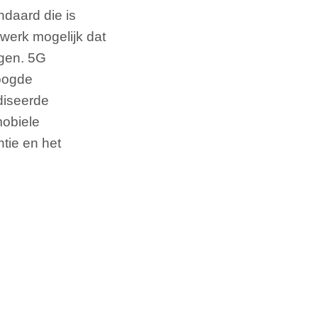
ndaard die is
werk mogelijk dat
egen. 5G
hoogde
diseerde
mobiele
tie en het