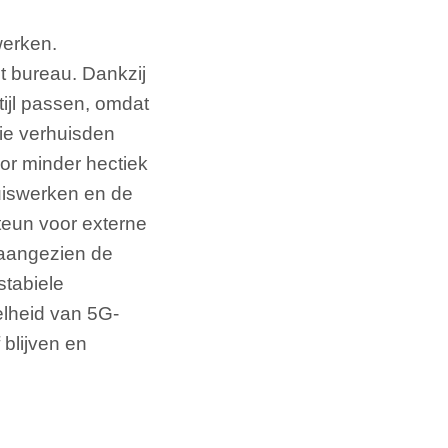
werken.
t bureau. Dankzij
ijl passen, omdat
ie verhuisden
oor minder hectiek
huiswerken en de
teun voor externe
 aangezien de
stabiele
elheid van 5G-
blijven en