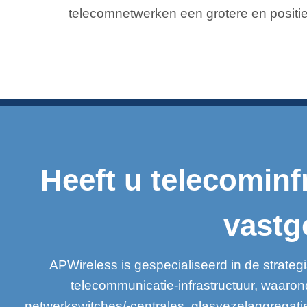
telecomnetwerken een grotere en positie
Heeft u telecominf
vastg
APWireless is gespecialiseerd in de strate
telecommunicatie-infrastructuur, waaro
netwerkswitches/-centrales, glasvezelaggregat