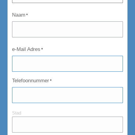
Naam
*
e-Mail Adres
*
Telefoonnummer
*
Stad
Stad
en
Postcode