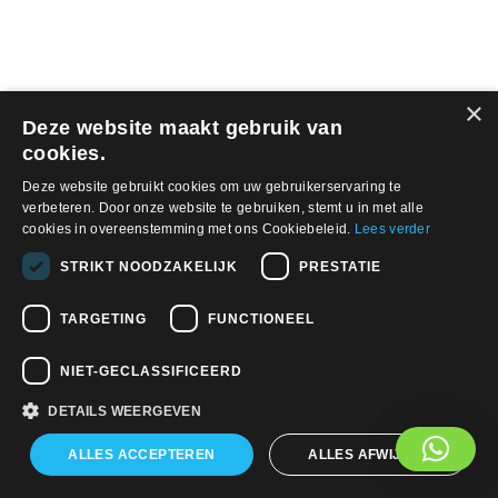
×
© 2026, APWireless Belgium BVBA
Deze website maakt gebruik van
Privacybeleid
cookies.
Deze website gebruikt cookies om uw gebruikerservaring te
Find us on:
verbeteren. Door onze website te gebruiken, stemt u in met alle
Facebook
Linkedin
YouTube
cookies in overeenstemming met ons Cookiebeleid.
Lees verder
STRIKT NOODZAKELIJK
PRESTATIE
TARGETING
FUNCTIONEEL
NIET-GECLASSIFICEERD
DETAILS WEERGEVEN
ALLES ACCEPTEREN
ALLES AFWIJZEN